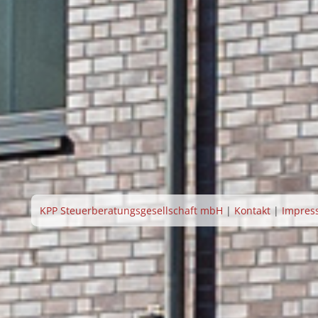
KPP Steuerberatungsgesellschaft mbH
|
Kontakt
|
Impres